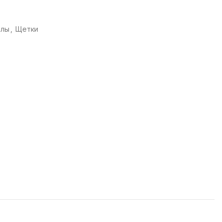
алы
,
Щетки