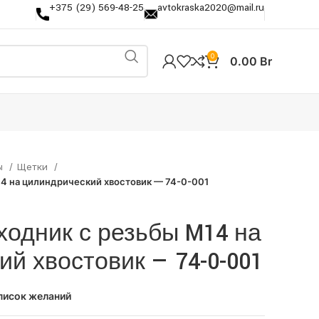
+375 (29) 569-48-25
avtokraska2020@mail.ru
0
0.00
Br
ы
Щетки
4 на цилиндрический хвостовик — 74-0-001
ходник с резьбы M14 на
й хвостовик — 74-0-001
писок желаний