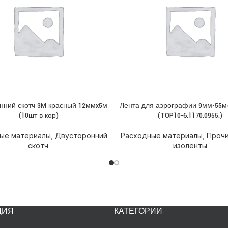
нний скотч 3M красный 12ммx5м
Лента для аэрографии 9мм-55м
НЕЕ
ПОДРОБНЕЕ
(10шт в кор)
(TOP10-6.1170.0955.)
ые материалы
,
Двусторонний
Расходные материалы
,
Прочи
скотч
изоленты
ЦИЯ
КАТЕГОРИИ