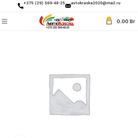
+375 (29) 569-48-25
avtokraska2020@mail.ru
0
0.00
Br