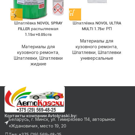
у
Шпатлёвка NOVOL SPRAY
Шпатлёвка NOVOL ULTRA
FILLER распыляемая
MULTI 1.75кг РП
Ш
1.15кг+0.05отв
Материалы для
Материалы для
кузовного ремонта
,
кузовного ремонта
,
Шпатлевки
,
Шпатлевки
Шпатлевки
,
Шпатлевки
универсальные
жидкие
Контакты компании Avtokraski.by:
Беларусь, г. Минск, ул. Тимирязево 114, авторынок
«Ждановичи», место 19, 20
Тел: +375 (29) 569-48-25