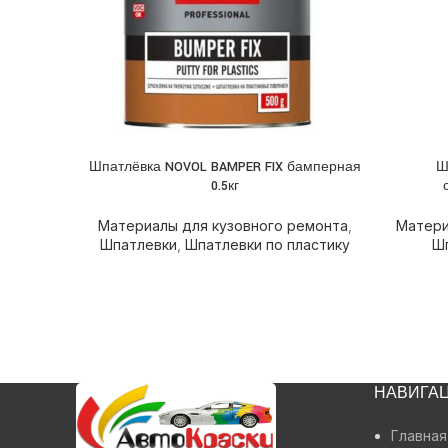
Шпатлёвка NOVOL BAMPER FIX бамперная
Ш
ПОДРОБНЕЕ
ПОДРОБ
0.5кг
Материалы для кузовного ремонта
,
Матери
Шпатлевки
,
Шпатлевки по пластику
Ш
НАВИГА
Главная