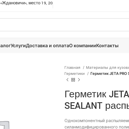
 «Ждановичи», место 19, 20
алог
Услуги
Доставка и оплата
О компании
Контакты
Главная
Материалы для кузов
Герметики
Герметик JETA PRO
Герметик JET
SEALANT расп
Однокомпонентный распыляемый
силанмодифицированного поли