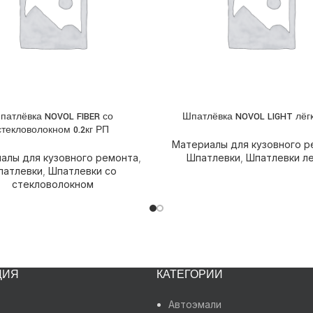
патлёвка NOVOL FIBER со
Шпатлёвка NOVOL LIGHT лёг
НЕЕ
ПОДРОБНЕЕ
стекловолокном 0.2кг РП
Материалы для кузовного р
алы для кузовного ремонта
,
Шпатлевки
,
Шпатлевки ле
патлевки
,
Шпатлевки со
стекловолокном
ЦИЯ
КАТЕГОРИИ
Автоэмали