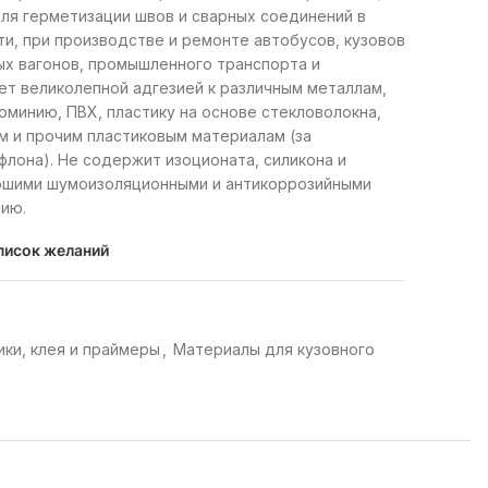
для герметизации швов и сварных соединений в
, при производстве и ремонте автобусов, кузовов
х вагонов, промышленного транспорта и
ет великолепной адгезией к различным металлам,
минию, ПВХ, пластику на основе стекловолокна,
м и прочим пластиковым материалам (за
флона). Не содержит изоционата, силикона и
ошими шумоизоляционными и антикоррозийными
ию.
писок желаний
ки, клея и праймеры
,
Материалы для кузовного