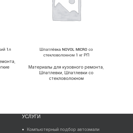
кий 1л
Шпатлёвка NOVOL MICRO со
Шп
ПОДРОБНЕЕ
ПОДРОБН
стекловолокном 1 кг РП
с
емонта
,
гкие
Материалы для кузовного ремонта
,
Матери
Шпатлевки
,
Шпатлевки со
Шп
стекловолокном
УСЛУГИ
Компьютерный подбор автоэмали