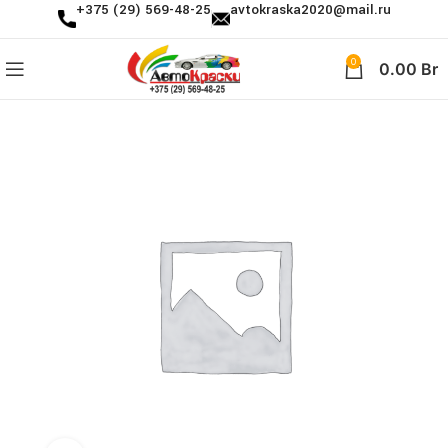
+375 (29) 569-48-25
avtokraska2020@mail.ru
0
0.00
Br