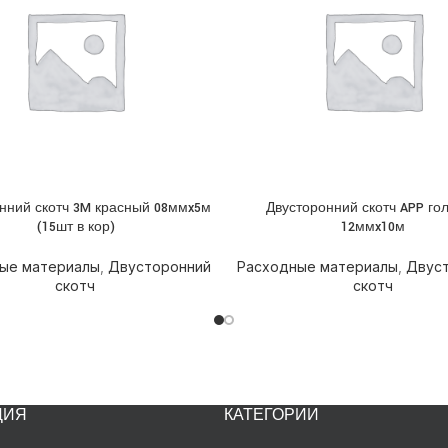
нний скотч 3M красный 08ммx5м
Двусторонний скотч APP го
НЕЕ
ПОДРОБНЕЕ
(15шт в кор)
12ммx10м
ые материалы
,
Двусторонний
Расходные материалы
,
Двус
скотч
скотч
ЦИЯ
КАТЕГОРИИ