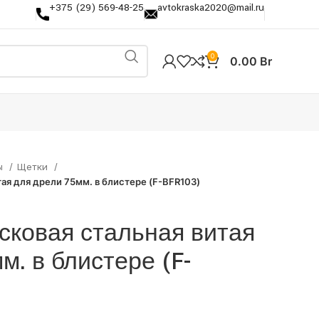
+375 (29) 569-48-25
avtokraska2020@mail.ru
0
0.00
Br
ы
Щетки
ая для дрели 75мм. в блистере (F-BFR103)
сковая стальная витая
м. в блистере (F-