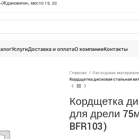
 «Ждановичи», место 19, 20
алог
Услуги
Доставка и оплата
О компании
Контакты
Главная
Расходные материал
Кордщетка дисковая стальная вит
Кордщетка ди
для дрели 75м
BFR103)