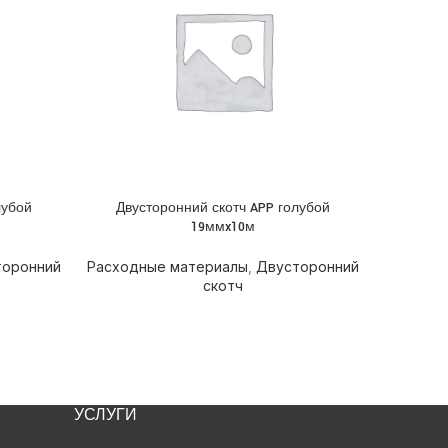
лубой
Двусторонний скотч APP голубой
Двусто
ПОДРОБНЕЕ
ПОДРОБН
19ммx10м
торонний
Расходные материалы
,
Двусторонний
Расходн
скотч
УСЛУГИ