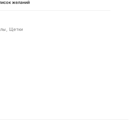
писок желаний
алы
,
Щетки