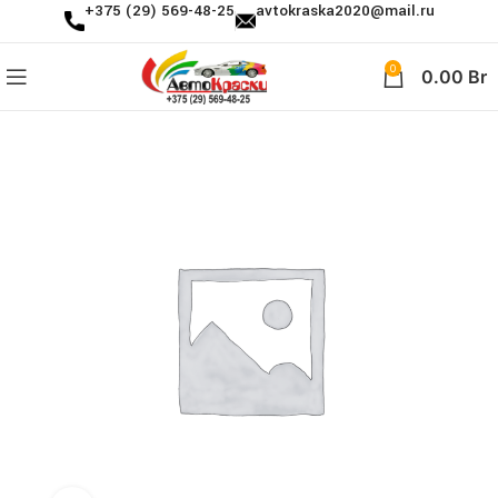
+375 (29) 569-48-25
avtokraska2020@mail.ru
0
0.00
Br