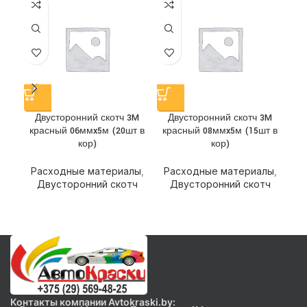
Двусторонний скотч 3M
Двусторонний скотч 3M
Д
красный 06ммx5м (20шт в
красный 08ммx5м (15шт в
кор)
кор)
Р
Расходные материалы
,
Расходные материалы
,
Двусторонний скотч
Двусторонний скотч
Контакты компании Avtokraski.by: