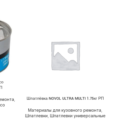
со
РП
Шпатлёвка NOVOL ULTRA MULTI 1.75кг РП
Шпатлёвк
ПОДРОБНЕЕ
ПОДРОБН
емонта
,
 со
Материалы для кузовного ремонта
,
Шпатлевки
,
Шпатлевки универсальные
Матери
Шпатлев