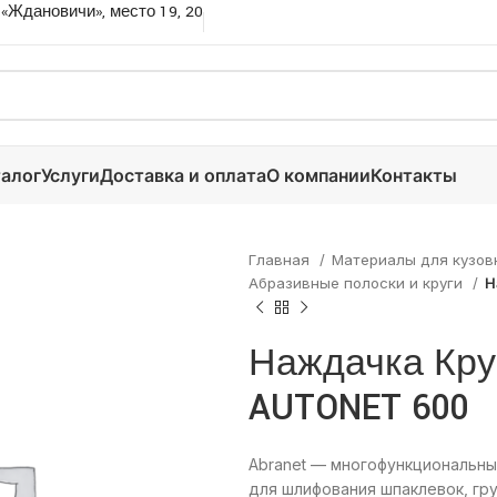
 «Ждановичи», место 19, 20
алог
Услуги
Доставка и оплата
О компании
Контакты
Главная
Материалы для кузов
Абразивные полоски и круги
Н
Наждачка Кру
AUTONET 600
Abranet — многофункциональны
для шлифования шпаклевок, гру