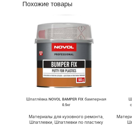
Похожие товары
Шпатлёвка NOVOL BAMPER FIX бамперная
Ш
ПОДРОБНЕЕ
ПОДРОБ
0.5кг
с
Материалы для кузовного ремонта
,
Матери
Шпатлевки
,
Шпатлевки по пластику
Ш