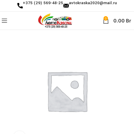
+375 (29) 569-48-25
avtokraska2020@mail.ru
0
0.00
Br