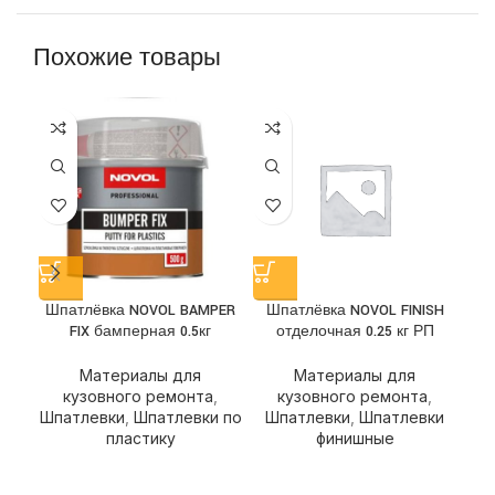
Похожие товары
Ш
Шпатлёвка NOVOL BAMPER
Шпатлёвка NOVOL FINISH
FIX бамперная 0.5кг
отделочная 0.25 кг РП
Ш
Материалы для
Материалы для
кузовного ремонта
,
кузовного ремонта
,
Шпатлевки
,
Шпатлевки по
Шпатлевки
,
Шпатлевки
пластику
финишные