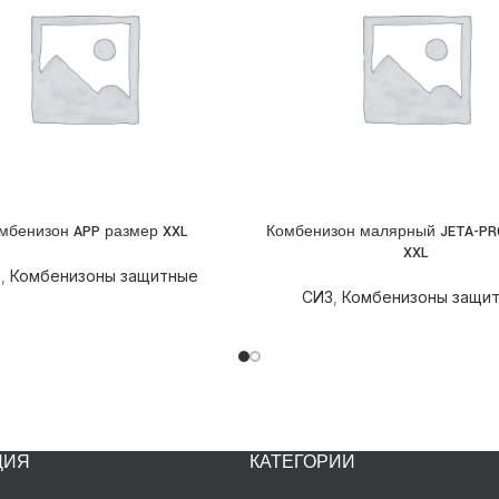
мбенизон APP размер XXL
Комбенизон малярный JETA-PR
НЕЕ
ПОДРОБНЕЕ
XXL
З
,
Комбенизоны защитные
СИЗ
,
Комбенизоны защи
ЦИЯ
КАТЕГОРИИ