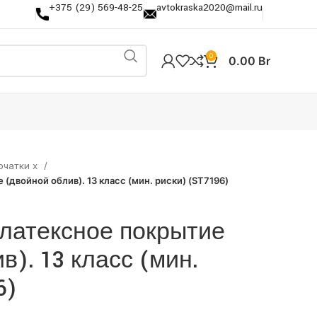
+375 (29) 569-48-25
avtokraska2020@mail.ru
0
0.00
Br
рчатки х
 (двойной облив). 13 класс (мин. риски) (ST7196)
 латексное покрытие
в). 13 класс (мин.
6)