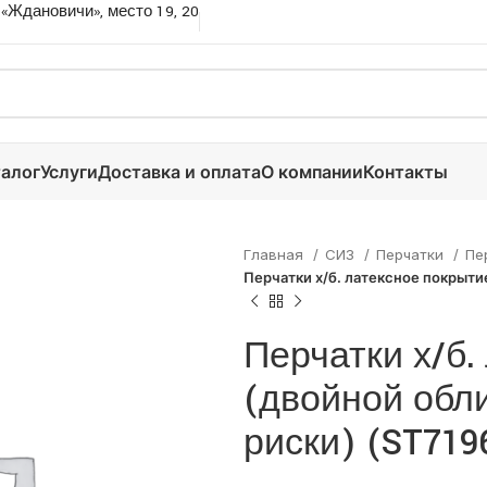
 «Ждановичи», место 19, 20
алог
Услуги
Доставка и оплата
О компании
Контакты
Главная
СИЗ
Перчатки
Пе
Перчатки х/б. латексное покрытие
Перчатки х/б.
(двойной обли
риски) (ST719