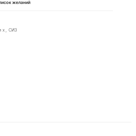
писок желаний
и х
,
СИЗ