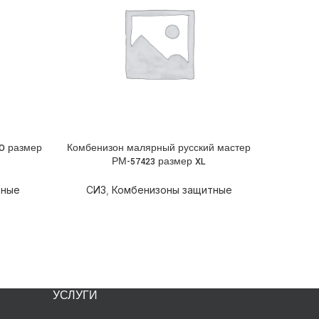
O размер
Комбенизон малярный русский мастер
Комбени
ПОДРОБНЕЕ
ПОДРОБН
РМ-57423 размер XL
тные
СИЗ
,
Комбенизоны защитные
СИЗ
УСЛУГИ