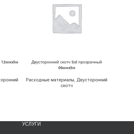
й 12ммx5м
Двусторонний скотч Sol прозрачный
Лента дл
ПОДРОБНЕЕ
ПОДРОБН
06ммx5м
торонний
Расходные материалы
,
Двусторонний
Расходн
скотч
УСЛУГИ