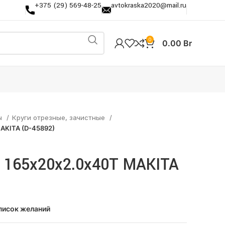
+375 (29) 569-48-25
avtokraska2020@mail.ru
0
0.00
Br
ы
Круги отрезные, зачистные
AKITA (D-45892)
165x20x2.0x40T MAKITA
писок желаний