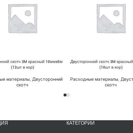
нний скотч 3M красный 10ммx5м
Двусторонний скотч 3M красны
НЕЕ
ПОДРОБНЕЕ
(12шт в кор)
(10шт в кор)
ые материалы
,
Двусторонний
Расходные материалы
,
Двус
скотч
скотч
ЦИЯ
КАТЕГОРИИ