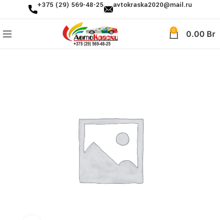
+375 (29) 569-48-25
avtokraska2020@mail.ru
0
0.00
Br