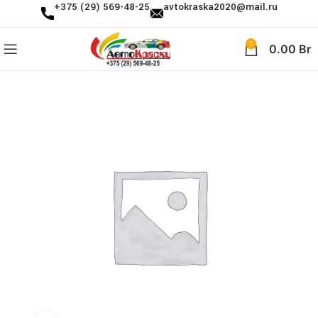
+375 (29) 569-48-25
avtokraska2020@mail.ru
0
0.00
Br