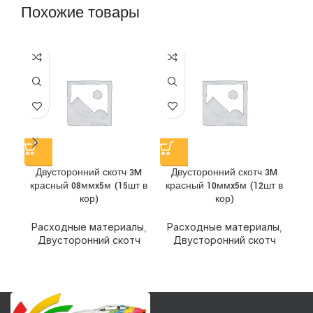
Похожие товары
Двусторонний скотч 3M
Двусторонний скотч 3M
Д
красный 08ммx5м (15шт в
красный 10ммx5м (12шт в
кор)
кор)
Р
Расходные материалы
,
Расходные материалы
,
Двусторонний скотч
Двусторонний скотч