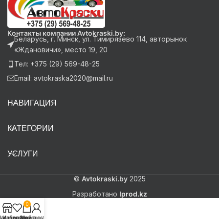
Контакты компании Avtokraski.by:
Беларусь, г. Минск, ул. Тимирязево 114, авторынок
«Ждановичи», место 19, 20
Тел: +375 (29) 569-48-25
Email: avtokraska2020@mail.ru
НАВИГАЦИЯ
КАТЕГОРИИ
УСЛУГИ
©
Avtokraski.by
2025
Разработано
Iprod.kz
0
агазин
Избранное
Заказ
Мой аккаунт