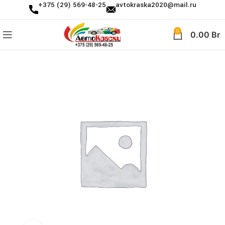
+375 (29) 569-48-25
avtokraska2020@mail.ru
0
0.00
Br