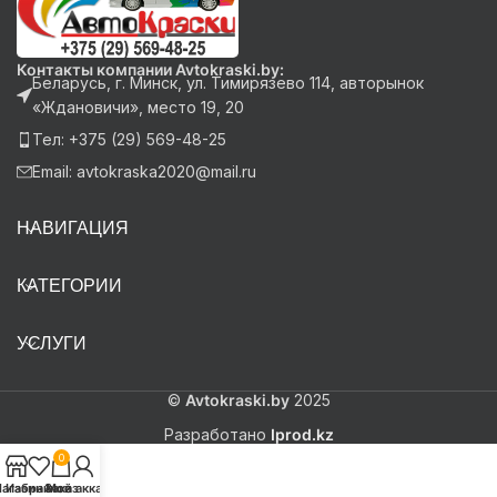
Контакты компании Avtokraski.by:
Беларусь, г. Минск, ул. Тимирязево 114, авторынок
«Ждановичи», место 19, 20
Тел: +375 (29) 569-48-25
Email: avtokraska2020@mail.ru
НАВИГАЦИЯ
КАТЕГОРИИ
УСЛУГИ
©
Avtokraski.by
2025
Разработано
Iprod.kz
0
агазин
Избранное
Заказ
Мой аккаунт