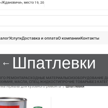
 «Ждановичи», место 19, 20
алог
Услуги
Доставка и оплата
О компании
Контакты
Шпатлевки
ОГО РЕМОНТА
РАСХОДНЫЕ МАТЕРИАЛЫ
СИЗ
ОБОРУДОВАНИЕ Д
ХИМИЯ, МАСЛА, СПЕЦ.ЖИДКОСТИ
ПРОЧИЕ ТОВАРЫ
БЕЗ КАТЕ
Материалы для кузовного ремонта
Шпатлевки