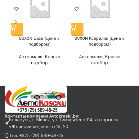
DUXON База (цена с
DUXON Ксералик (цена с
А
подбором)
подбором)
OPT
Автоэмали
,
Краска
Автоэмали
,
Краска
подбор
подбор
Ав
Контакты компании Avtokraski.by:
Беларусь, г. Минск, ул. Тимирязево 114, авторынок
«Ждановичи», место 19, 20
Тел: +375 (29) 569-48-25