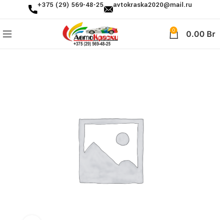
+375 (29) 569-48-25
avtokraska2020@mail.ru
0
0.00
Br