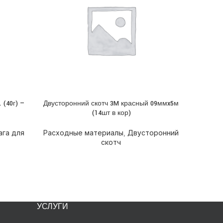
(40г) —
Двусторонний скотч 3M красный 09ммx5м
Двус
ПОДРОБНЕЕ
ПОДРОБН
(14шт в кор)
ага для
Расходные материалы
,
Двусторонний
Расходн
скотч
УСЛУГИ