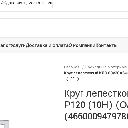
 «Ждановичи», место 19, 20
алог
Услуги
Доставка и оплата
О компании
Контакты
Главная
Расходные материал
Круг лепестковый КЛО 60х30×6мм
Круг лепестк
Р120 (10Н) (О
(466000947978