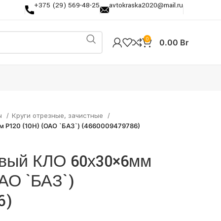
+375 (29) 569-48-25
avtokraska2020@mail.ru
0
0.00
Br
ы
Круги отрезные, зачистные
 Р120 (10Н) (ОАО `БАЗ`) (4660009479786)
овый КЛО 60х30×6мм
АО `БАЗ`)
6)