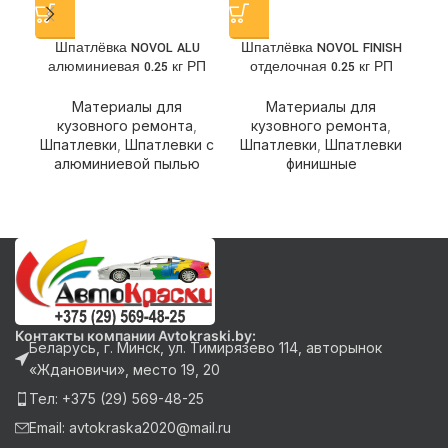
Ш
Шпатлёвка NOVOL ALU
Шпатлёвка NOVOL FINISH
алюминиевая 0.25 кг РП
отделочная 0.25 кг РП
Ш
Материалы для
Материалы для
кузовного ремонта
,
кузовного ремонта
,
Шпатлевки
,
Шпатлевки с
Шпатлевки
,
Шпатлевки
алюминиевой пылью
финишные
Контакты компании Avtokraski.by:
Беларусь, г. Минск, ул. Тимирязево 114, авторынок
«Ждановичи», место 19, 20
Тел: +375 (29) 569-48-25
Email: avtokraska2020@mail.ru