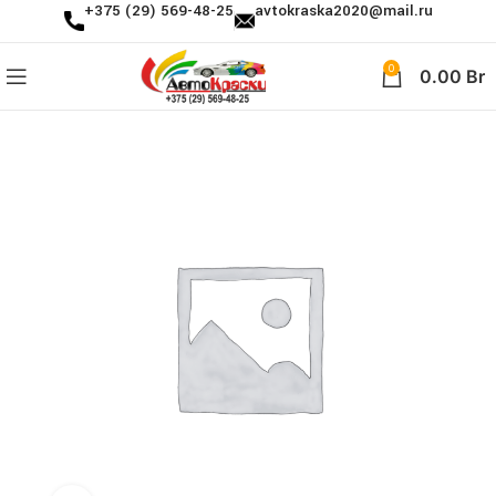
+375 (29) 569-48-25
avtokraska2020@mail.ru
0
0.00
Br