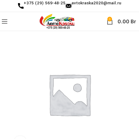
+375 (29) 569-48-25
avtokraska2020@mail.ru
0
0.00
Br