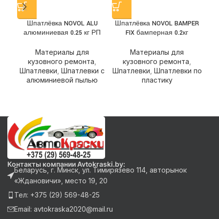
Шпатлёвка NOVOL ALU
Шпатлёвка NOVOL BAMPER
Ш
алюминиевая 0.25 кг РП
FIX бамперная 0.2кг
Материалы для
Материалы для
кузовного ремонта
,
кузовного ремонта
,
Шпатлевки
,
Шпатлевки с
Шпатлевки
,
Шпатлевки по
Ш
алюминиевой пылью
пластику
Контакты компании Avtokraski.by:
Беларусь, г. Минск, ул. Тимирязево 114, авторынок
«Ждановичи», место 19, 20
Тел: +375 (29) 569-48-25
Email: avtokraska2020@mail.ru