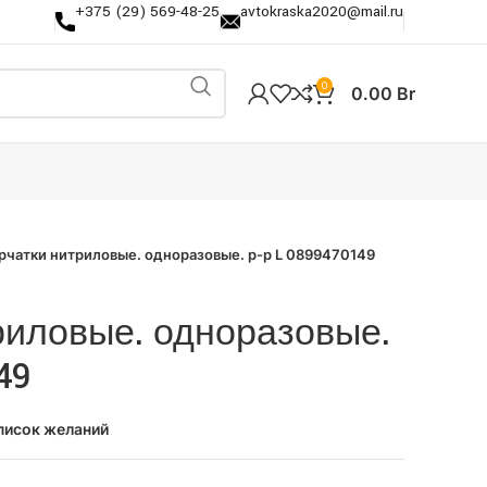
+375 (29) 569-48-25
avtokraska2020@mail.ru
0
0.00
Br
рчатки нитриловые. одноразовые. р-р L 0899470149
риловые. одноразовые.
49
писок желаний