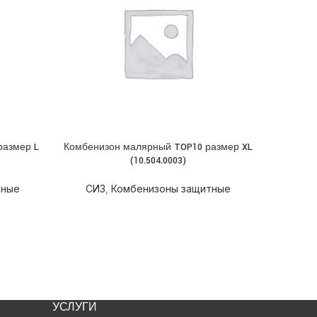
размер L
Комбенизон малярный TOP10 размер XL
Комбен
ПОДРОБНЕЕ
ПОДРОБН
(10.504.0003)
тные
СИЗ
,
Комбенизоны защитные
СИЗ
УСЛУГИ