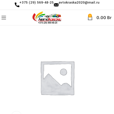
+375 (29) 569-48-25
avtokraska2020@mail.ru
0
0.00
Br