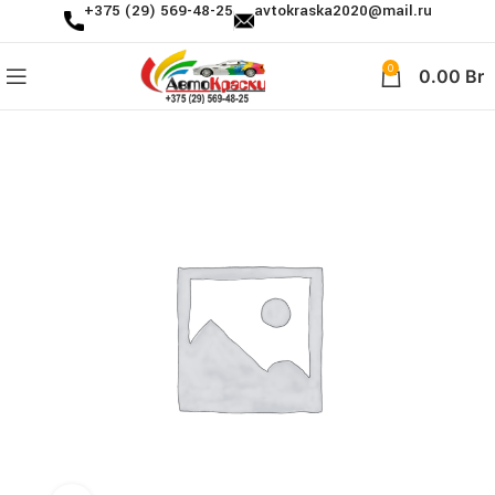
+375 (29) 569-48-25
avtokraska2020@mail.ru
0
0.00
Br