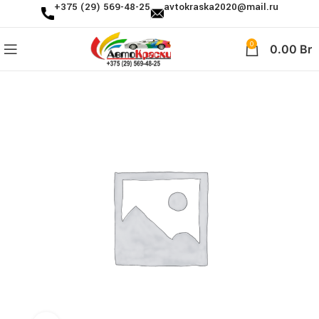
+375 (29) 569-48-25
avtokraska2020@mail.ru
0
0.00
Br