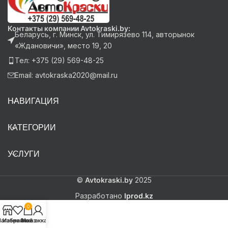
Контакты компании Avtokraski.by:
Беларусь, г. Минск, ул. Тимирязево 114, авторынок
«Ждановичи», место 19, 20
Тел: +375 (29) 569-48-25
Email: avtokraska2020@mail.ru
НАВИГАЦИЯ
КАТЕГОРИИ
УСЛУГИ
©
Avtokraski.by
2025
Разработано
Iprod.kz
0
агазин
Избранное
Заказ
Мой аккаунт