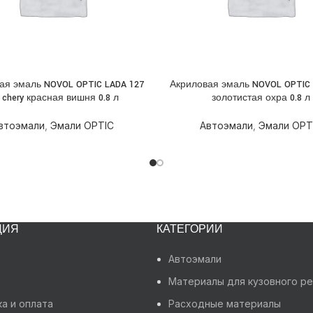
ая эмаль NOVOL OPTIC LADA 127
Акриловая эмаль NOVOL OPTIC 
НЕЕ
ПОДРОБНЕЕ
d chery красная вишня 0.8 л
золотистая охра 0.8 л
втоэмали
,
Эмали OPTIC
Автоэмали
,
Эмали OPT
ЦИЯ
КАТЕГОРИИ
Автоэмали
Материалы для кузовного р
а и оплата
Расходные материалы