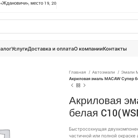
 «Ждановичи», место 19, 20
алог
Услуги
Доставка и оплата
О компании
Контакты
Главная
Автоэмали
Эмали
Акриловая эмаль MACAW Супер б
Акриловая эм
белая C10(WS
Быстросохнущая двухкомпонент
частичной или полной окраске