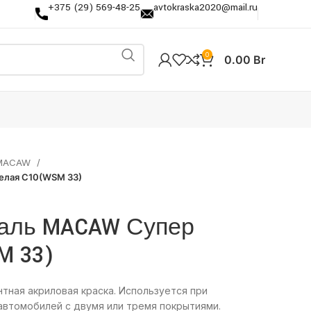
+375 (29) 569-48-25
avtokraska2020@mail.ru
0
0.00
Br
 MACAW
елая C10(WSM 33)
аль MACAW Супер
M 33)
ная акриловая краска. Используется при
 автомобилей с двумя или тремя покрытиями.