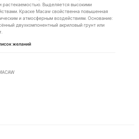
и растекаемостью. Выделяется высокими
йствами. Краске Macaw свойственна повышенная
ническим и атмосферным воздействиям. Основание:
сённый двухкомпонентный акриловый грунт или
.
писок желаний
 MACAW