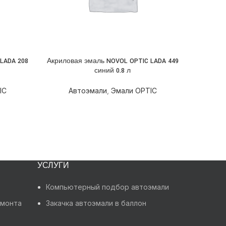
LADA 208
Акриловая эмаль NOVOL OPTIC LADA 449
Ба
ПОДРОБНЕЕ
ПОДРОБН
синий 0.8 л
А
IC
Автоэмали
,
Эмали OPTIC
УСЛУГИ
Компьютерный подбор автоэмали
емонта
Закачка автоэмали в баллон