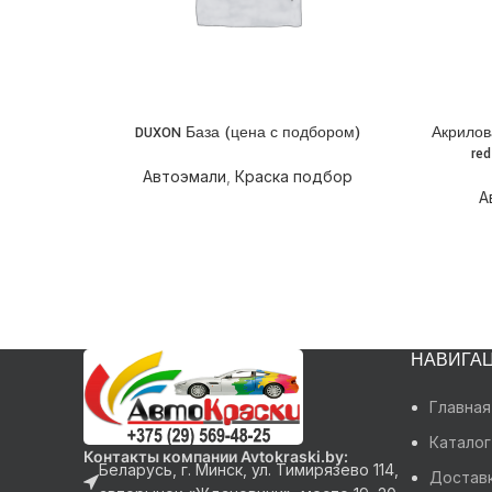
DUXON База (цена с подбором)
Акрилов
ПОДРОБНЕЕ
ПОДРОБ
re
Автоэмали
,
Краска подбор
А
НАВИГА
Главная
Каталог
Контакты компании Avtokraski.by:
Беларусь, г. Минск, ул. Тимирязево 114,
Доставк