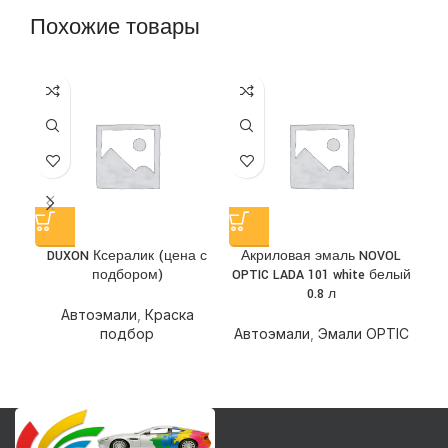
Похожие товары
DUXON Ксералик (цена с
Акриловая эмаль NOVOL
А
подбором)
OPTIC LADA 101 white белый
O
0.8 л
Автоэмали
,
Краска
подбор
Автоэмали
,
Эмали OPTIC
Ав