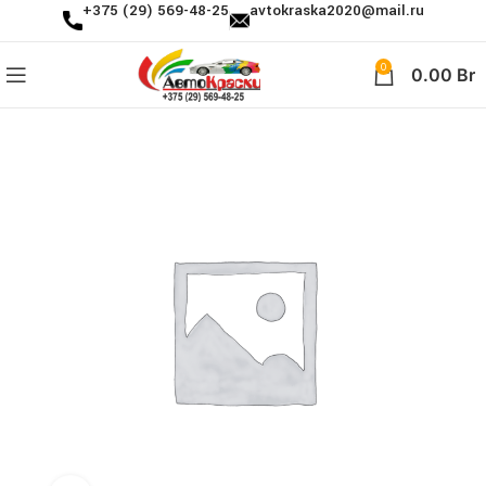
+375 (29) 569-48-25
avtokraska2020@mail.ru
0
0.00
Br