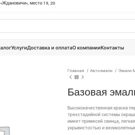
 «Ждановичи», место 19, 20
алог
Услуги
Доставка и оплата
О компании
Контакты
Главная
Автоэмали
Эмали 
Базовая эмаль
Высококачественная краска пе
трехстадийной системы окраши
имеет примесей свинца, легка
укрывистостью и великолепным