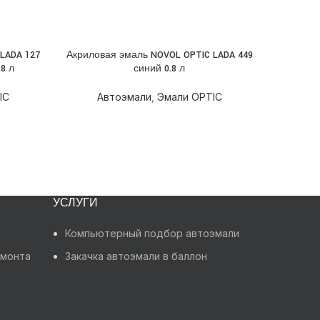
LADA 127
Акриловая эмаль NOVOL OPTIC LADA 449
Акрилов
ПОДРОБНЕЕ
ПОДРОБН
8 л
синий 0.8 л
IC
Автоэмали
,
Эмали OPTIC
А
УСЛУГИ
Компьютерный подбор автоэмали
емонта
Закачка автоэмали в баллон