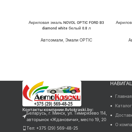
Акриловая эмаль NOVOL OPTIC FORD B3
Акрилов
ПОДРОБНЕЕ
ПОДРОБ
diamond white белый 0.8 л
Автоэмали
,
Эмали OPTIC
А
НАВИГА
Главная
Каталог
Контакты компании Avtokraski.by:
Беларусь, г. Минск, ул. Тимирязево 114,
Доставк
авторынок «Ждановичи», место 19, 20
О компа
Тел: +375 (29) 569-48-25