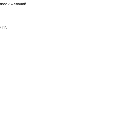
писок желаний
MIPA