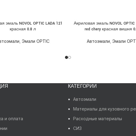
ая эмаль NOVOL OPTIC LADA 121
Акриловая эмаль NOVOL OPTIC 
НЕЕ
ПОДРОБНЕЕ
красная 0.8 л
red chery красная вишня 0.
втоэмали
,
Эмали OPTIC
Автоэмали
,
Эмали OPT
ЦИЯ
КАТЕГОРИИ
Автоэмали
Материалы для кузовного р
а и оплата
Расходные материалы
нии
СИЗ