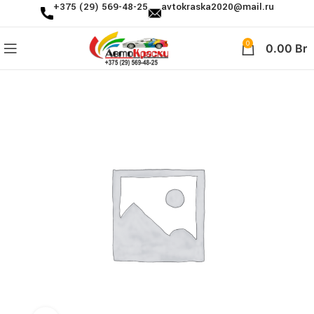
+375 (29) 569-48-25
avtokraska2020@mail.ru
0
0.00
Br