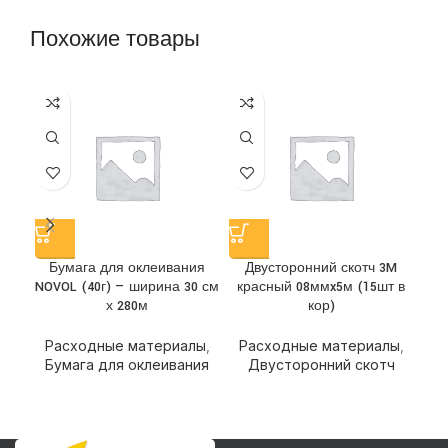
Похожие товары
Бумага для оклеивания
Двусторонний скотч 3M
Д
NOVOL (40г) — ширина 30 см
красный 08ммx5м (15шт в
х 280м
кор)
Р
Расходные материалы
,
Расходные материалы
,
Бумага для оклеивания
Двусторонний скотч