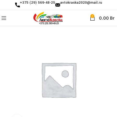
+375 (29) 569-48-25
avtokraska2020@mail.ru
0
0.00
Br