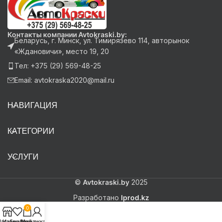
Контакты компании Avtokraski.by:
Беларусь, г. Минск, ул. Тимирязево 114, авторынок
«Ждановичи», место 19, 20
Тел: +375 (29) 569-48-25
Email: avtokraska2020@mail.ru
НАВИГАЦИЯ
КАТЕГОРИИ
УСЛУГИ
©
Avtokraski.by
2025
Разработано
Iprod.kz
0
агазин
Избранное
Заказ
Мой аккаунт