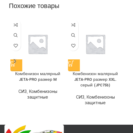
Похожие товары
Комбенизон малярный
Комбенизон малярный
К
JETA-PRO размер M
JETA-PRO размер XXL.
серый (JPC75b)
СИЗ
,
Комбенизоны
защитные
СИЗ
,
Комбенизоны
защитные