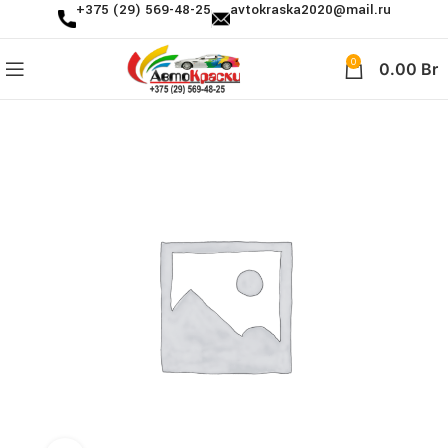
+375 (29) 569-48-25
avtokraska2020@mail.ru
0
0.00
Br