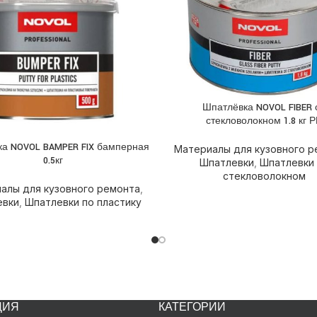
Шпатлёвка NOVOL FIBER 
ПОДРОБНЕЕ
стекловолокном 1.8 кг 
а NOVOL BAMPER FIX бамперная
НЕЕ
Материалы для кузовного р
0.5кг
Шпатлевки
,
Шпатлевки
стекловолокном
алы для кузовного ремонта
,
евки
,
Шпатлевки по пластику
ЦИЯ
КАТЕГОРИИ