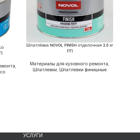
Шпатлёвка NOVOL FINISH отделочная 2.0 кг
ПОДРОБНЕЕ
со
РП
РП
Материалы для кузовного ремонта
,
Шп
ПОДРОБН
емонта
,
Шпатлевки
,
Шпатлевки финишные
с
 со
Матери
Шп
УСЛУГИ