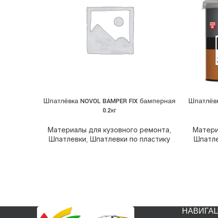
Шпатлёвка NOVOL BAMPER FIX бамперная
Шпатлёвк
ПОДРОБНЕЕ
ПОДРОБ
0.2кг
Материалы для кузовного ремонта
,
Матери
Шпатлевки
,
Шпатлевки по пластику
Шпатл
НАВИГА