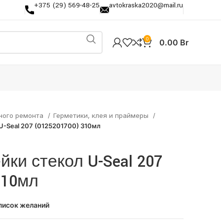
+375 (29) 569-48-25
avtokraska2020@mail.ru
0
0.00
Br
ного ремонта
Герметики, клея и праймеры
U-Seal 207 (0125201700) 310мл
йки стекол U-Seal 207
310мл
писок желаний