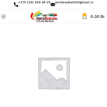
+375 (29) 569-48-25
avtokraska2020@mail.ru
0
0.00
Br