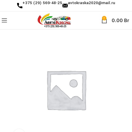
+375 (29) 569-48-25
avtokraska2020@mail.ru
0
0.00
Br