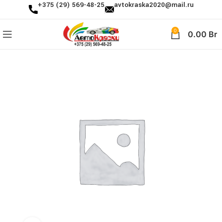
+375 (29) 569-48-25
avtokraska2020@mail.ru
0
0.00
Br