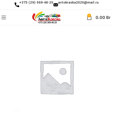
+375 (29) 569-48-25
avtokraska2020@mail.ru
0
0.00
Br