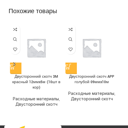
Похожие товары
Двусторонний скотч 3M
Двусторонний скотч APP
Д
красный 12ммx5м (10шт в
голубой 09ммx10м
кор)
Расходные материалы
,
Р
Расходные материалы
,
Двусторонний скотч
Двусторонний скотч