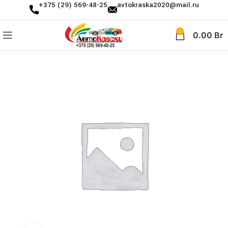
+375 (29) 569-48-25
avtokraska2020@mail.ru
0
0.00
Br