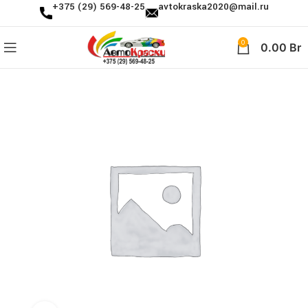
+375 (29) 569-48-25
avtokraska2020@mail.ru
0
0.00
Br