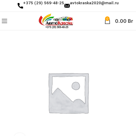
+375 (29) 569-48-25
avtokraska2020@mail.ru
0
0.00
Br