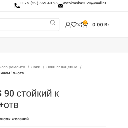
+375 (29) 569-48-25
avtokraska2020@mail.ru
0
0.00
Br
ного ремонта
Лаки
Лаки глянцевые
пинам 1л+отв
 90 стойкий к
+отв
писок желаний