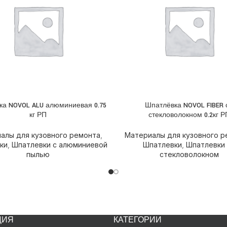
ка NOVOL ALU алюминиевая 0.75
Шпатлёвка NOVOL FIBER 
НЕЕ
ПОДРОБНЕЕ
кг РП
стекловолокном 0.2кг Р
алы для кузовного ремонта
,
Материалы для кузовного р
ки
,
Шпатлевки с алюминиевой
Шпатлевки
,
Шпатлевки
пылью
стекловолокном
ЦИЯ
КАТЕГОРИИ