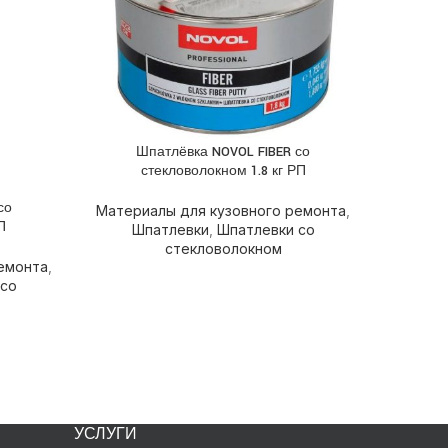
Шпатлёвка NOVOL FIBER со
ПОДРОБНЕЕ
стекловолокном 1.8 кг РП
со
Шпатл
ПОДРОБН
Материалы для кузовного ремонта
,
П
Шпатлевки
,
Шпатлевки со
Матери
стекловолокном
емонта
,
Шпа
 со
УСЛУГИ