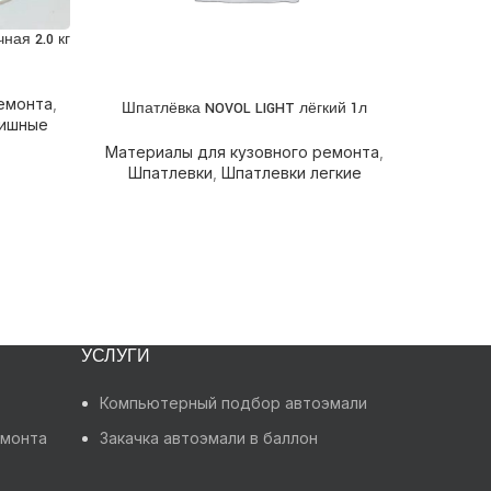
ная 2.0 кг
емонта
,
Шпатлёвка NOVOL LIGHT лёгкий 1л
Шп
ПОДРОБНЕЕ
ПОДРОБН
нишные
Материалы для кузовного ремонта
,
Шпатлевки
,
Шпатлевки легкие
Матери
Шп
УСЛУГИ
Компьютерный подбор автоэмали
емонта
Закачка автоэмали в баллон