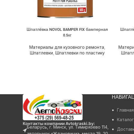
Шпатлёвка NOVOL BAMPER FIX бамперная
Шпатлё
ПОДРОБНЕЕ
ПОДРОБ
0.5кг
Материалы для кузовного ремонта
,
Матери
Шпатлевки
,
Шпатлевки по пластику
Шпатл
НАВИГА
Главная
Каталог
Контакты компании Avtokraski.by:
Беларусь, г. Минск, ул. Тимирязево 114,
Доставк
авторынок «Ждановичи», место 19, 20