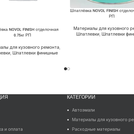
Шпатлёвка NOVOL FINISH отделоч
ПОДРОБНЕЕ
РП
Материалы для кузовного р
вка NOVOL FINISH отделочная
НЕЕ
Шпатлевки
,
Шпатлевки фи
0.75кг РП
алы для кузовного ремонта
,
евки
,
Шпатлевки финишные
ЦИЯ
КАТЕГОРИИ
Автоэмали
Материалы для кузовного р
а и оплата
Расходные материалы