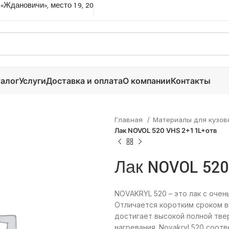
 «Ждановичи», место 19, 20
алог
Услуги
Доставка и оплата
О компании
Контакты
Главная
Материалы для кузов
Лак NOVOL 520 VHS 2+1 1L+отв
Лак NOVOL 520
NOVAKRYL 520 – это лак с оче
Отличается коротким сроком в
достигает высокой полной тве
нагревания. Novakryl 520 соо