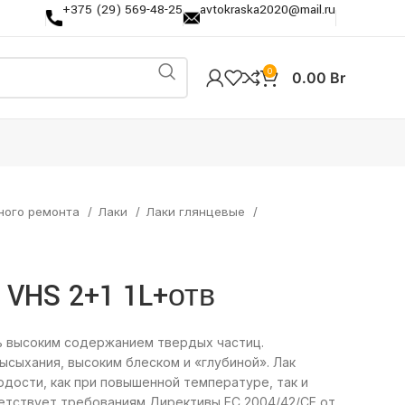
+375 (29) 569-48-25
avtokraska2020@mail.ru
0
0.00
Br
ного ремонта
Лаки
Лаки глянцевые
 VHS 2+1 1L+отв
нь высоким содержанием твердых частиц.
ысыхания, высоким блеском и «глубиной». Лак
рдости, как при повышенной температуре, так и
тветствует требованиям Директивы ЕС 2004/42/CE от