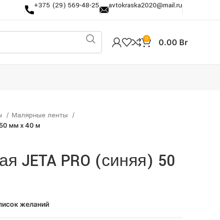
+375 (29) 569-48-25
avtokraska2020@mail.ru
0
0.00
Br
ы
Малярные ленты
50 мм x 40 м
я JETA PRO (синяя) 50
писок желаний