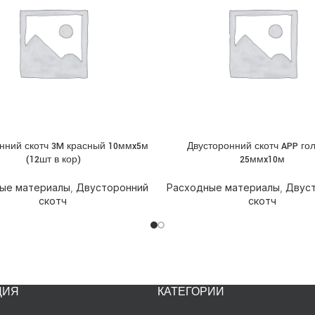
нний скотч 3M красный 10ммx5м
Двусторонний скотч APP го
НЕЕ
ПОДРОБНЕЕ
(12шт в кор)
25ммx10м
ые материалы
,
Двусторонний
Расходные материалы
,
Двус
скотч
скотч
ЦИЯ
КАТЕГОРИИ