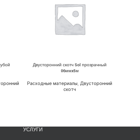
лубой
Двусторонний скотч Sol прозрачный
Двусто
ПОДРОБНЕЕ
ПОДРОБН
06ммx5м
торонний
Расходные материалы
,
Двусторонний
Расходн
скотч
УСЛУГИ