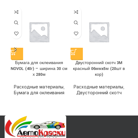
Бумага для оклеивания
Двусторонний скотч 3M
Д
NOVOL (40г) — ширина 30 см
красный 06ммx5м (20шт в
кр
х 280м
кор)
Расходные материалы
,
Расходные материалы
,
Р
Бумага для оклеивания
Двусторонний скотч