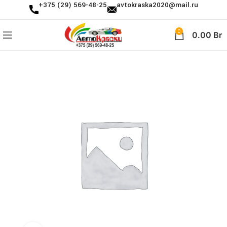
+375 (29) 569-48-25
avtokraska2020@mail.ru
0
0.00
Br