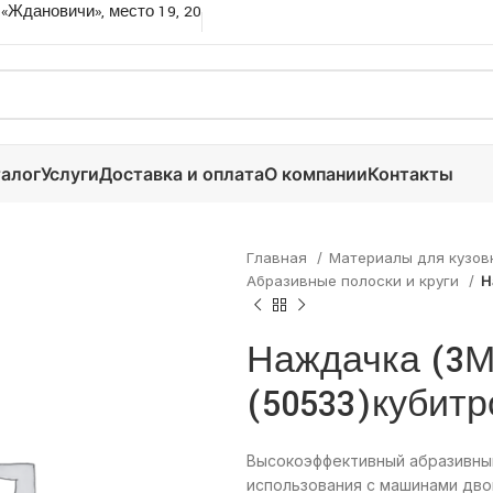
 «Ждановичи», место 19, 20
алог
Услуги
Доставка и оплата
О компании
Контакты
Главная
Материалы для кузов
Абразивные полоски и круги
Н
Наждачка (3М
(50533)кубитр
Высокоэффективный абразивный
использования с машинами двойн