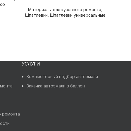
 со
Материалы для кузовного ремонта
,
Шпатлевки
,
Шпатлевки универсальные
Матери
Шпатлев
УСЛУГИ
Компьютерный подбор автоэмали
емонта
Закачка автоэмали в баллон
о ремонта
кости