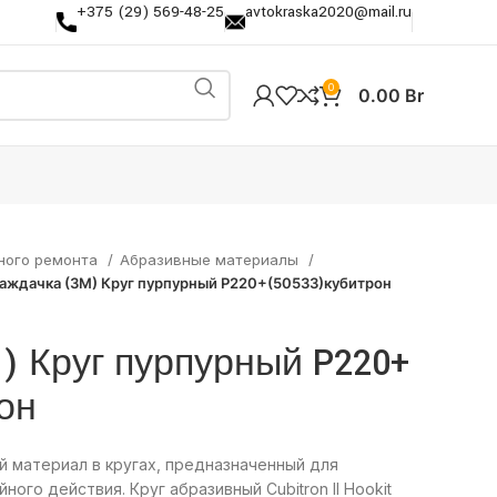
+375 (29) 569-48-25
avtokraska2020@mail.ru
0
0.00
Br
ного ремонта
Абразивные материалы
аждачка (3М) Круг пурпурный P220+(50533)кубитрон
) Круг пурпурный P220+
он
 материал в кругах, предназначенный для
ого действия. Круг абразивный Cubitron II Hookit