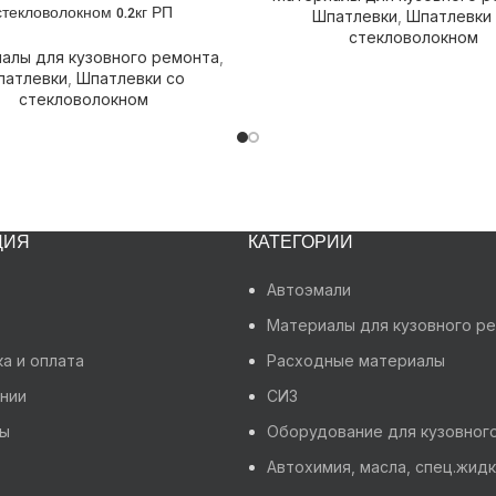
стекловолокном 0.2кг РП
Шпатлевки
,
Шпатлевки
стекловолокном
алы для кузовного ремонта
,
патлевки
,
Шпатлевки со
стекловолокном
ЦИЯ
КАТЕГОРИИ
Автоэмали
Материалы для кузовного р
а и оплата
Расходные материалы
нии
СИЗ
ты
Оборудование для кузовног
Автохимия, масла, спец.жид