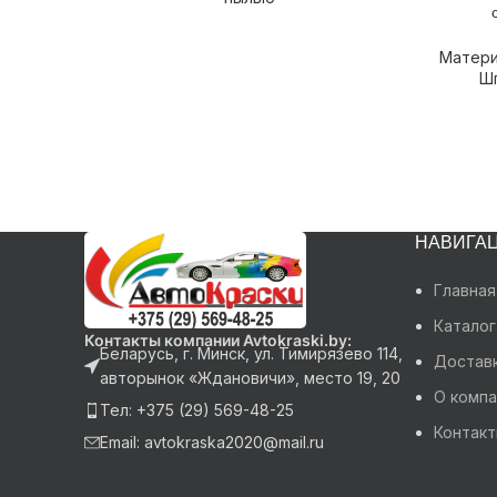
Матери
Ш
НАВИГА
Главная
Каталог
Контакты компании Avtokraski.by:
Беларусь, г. Минск, ул. Тимирязево 114,
Доставк
авторынок «Ждановичи», место 19, 20
О компа
Тел: +375 (29) 569-48-25
Контак
Email: avtokraska2020@mail.ru