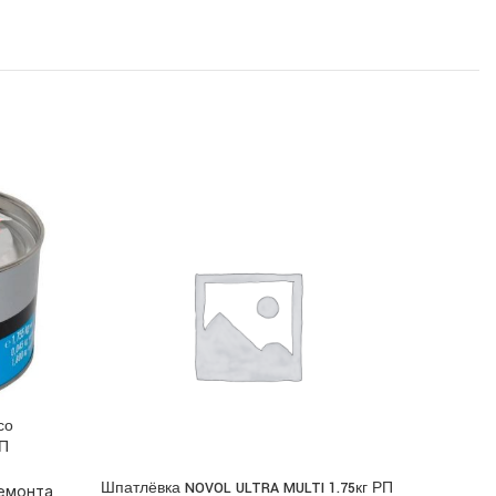
со
РП
Шпатлёвка NOVOL ULTRA MULTI 1.75кг РП
Шпатлёвк
ПОДРОБНЕЕ
ПОДРОБН
емонта
,