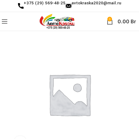
+375 (29) 569-48-25
avtokraska2020@mail.ru
0
0.00
Br