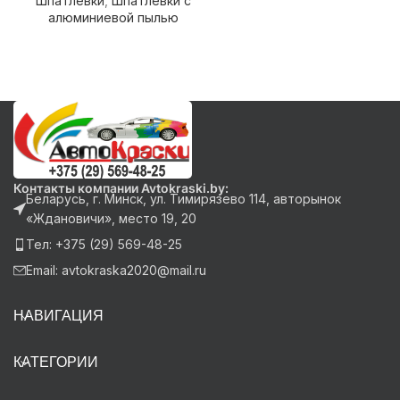
Шпатлевки
,
Шпатлевки с
Шп
алюминиевой пылью
Контакты компании Avtokraski.by:
Беларусь, г. Минск, ул. Тимирязево 114, авторынок
«Ждановичи», место 19, 20
Тел: +375 (29) 569-48-25
Email: avtokraska2020@mail.ru
НАВИГАЦИЯ
КАТЕГОРИИ