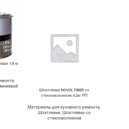
ая 1.8 кг
емонта
,
миниевой
Шпатлёвка NOVOL FIBER со
Ш
ПОДРОБНЕЕ
ПОДРОБН
стекловолокном 0.2кг РП
с
Материалы для кузовного ремонта
,
Матери
Шпатлевки
,
Шпатлевки со
Шп
стекловолокном