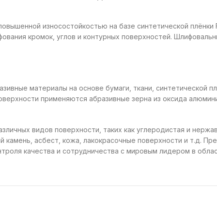
 повышенной износостойкостью на базе синтетической плёнки 
ования кромок, углов и контурных поверхностей. Шлифовальный
ивные материалы на основе бумаги, ткани, синтетической пле
верхности применяются абразивные зерна из оксида алюминия
личных видов поверхности, таких как углеродистая и нержав
ый камень, асбест, кожа, лакокрасочные поверхности и т.д. П
троля качества и сотрудничества с мировым лидером в обла