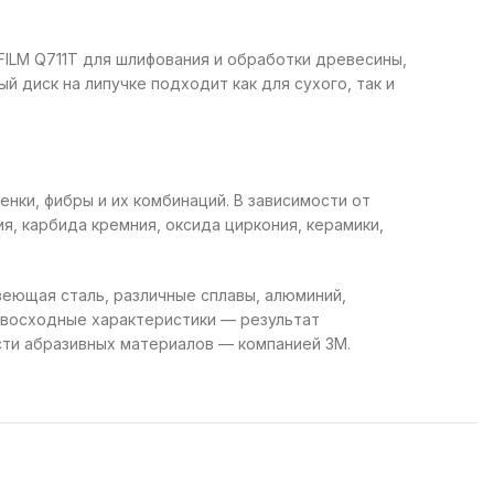
FILM Q711T для шлифования и обработки древесины,
 диск на липучке подходит как для сухого, так и
нки, фибры и их комбинаций. В зависимости от
, карбида кремния, оксида циркония, керамики,
еющая сталь, различные сплавы, алюминий,
ревосходные характеристики — результат
сти абразивных материалов — компанией 3М.