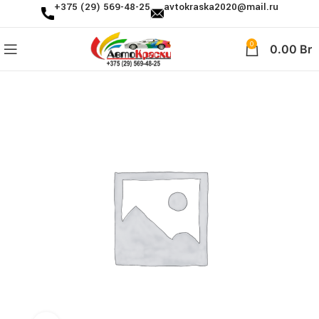
+375 (29) 569-48-25
avtokraska2020@mail.ru
0
0.00
Br