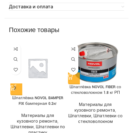
Доставка и оплата
Похожие товары
Шпатлёвка NOVOL FIBER со
стекловолокном 1.8 кг РП
Шпатлёвка NOVOL BAMPER
Ш
FIX бамперная 0.2кг
Материалы для
кузовного ремонта
,
Материалы для
Шпатлевки
,
Шпатлевки со
кузовного ремонта
,
стекловолокном
Шпатлевки
,
Шпатлевки по
Ш
пластику