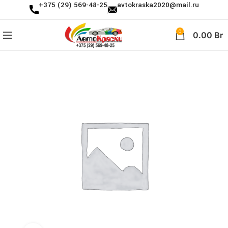
+375 (29) 569-48-25
avtokraska2020@mail.ru
0
0.00
Br