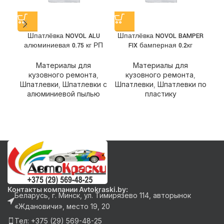
Шпатлёвка NOVOL ALU
Шпатлёвка NOVOL BAMPER
Ш
алюминиевая 0.75 кг РП
FIX бамперная 0.2кг
Материалы для
Материалы для
кузовного ремонта
,
кузовного ремонта
,
Шпатлевки
,
Шпатлевки с
Шпатлевки
,
Шпатлевки по
Ш
алюминиевой пылью
пластику
Контакты компании Avtokraski.by:
Беларусь, г. Минск, ул. Тимирязево 114, авторынок
«Ждановичи», место 19, 20
Тел: +375 (29) 569-48-25