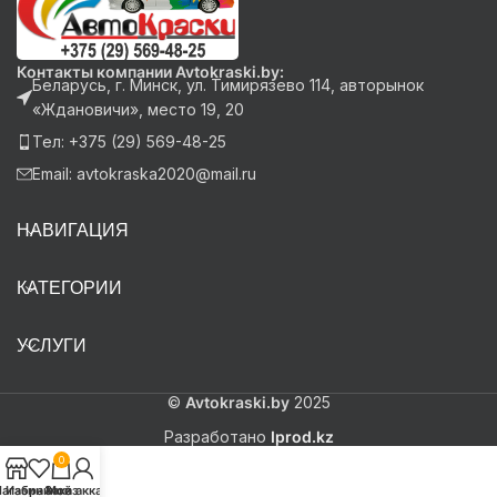
Контакты компании Avtokraski.by:
Беларусь, г. Минск, ул. Тимирязево 114, авторынок
«Ждановичи», место 19, 20
Тел: +375 (29) 569-48-25
Email: avtokraska2020@mail.ru
НАВИГАЦИЯ
КАТЕГОРИИ
УСЛУГИ
©
Avtokraski.by
2025
Разработано
Iprod.kz
0
агазин
Избранное
Заказ
Мой аккаунт