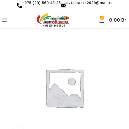
+375 (29) 569-48-25
avtokraska2020@mail.ru
0
0.00
Br