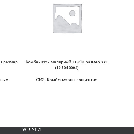
O размер
Комбенизон малярный TOP10 размер XXL
Наколе
ПОДРОБНЕЕ
ПОДРОБН
(10.504.0004)
MASTER
тные
СИЗ
,
Комбенизоны защитные
СИЗ
УСЛУГИ