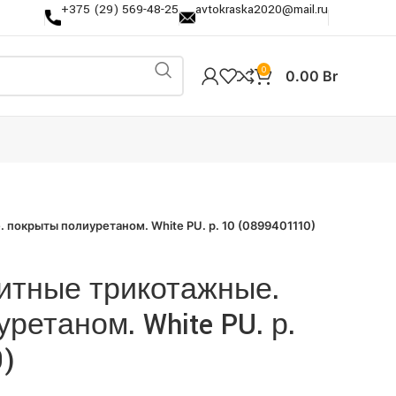
+375 (29) 569-48-25
avtokraska2020@mail.ru
0
0.00
Br
покрыты полиуретаном. White PU. р. 10 (0899401110)
итные трикотажные.
ретаном. White PU. р.
0)