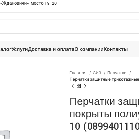
 «Ждановичи», место 19, 20
алог
Услуги
Доставка и оплата
О компании
Контакты
Главная
СИЗ
Перчатки
Перчатки защитные трикотажные. 
Перчатки защ
покрыты полиу
10 (089940111