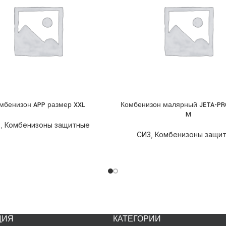
мбенизон APP размер XXL
Комбенизон малярный JETA-PR
НЕЕ
ПОДРОБНЕЕ
M
З
,
Комбенизоны защитные
СИЗ
,
Комбенизоны защи
ЦИЯ
КАТЕГОРИИ