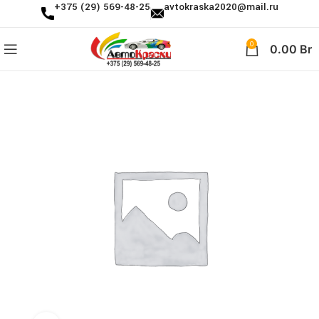
+375 (29) 569-48-25
avtokraska2020@mail.ru
0
0.00
Br