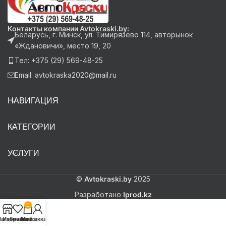
Контакты компании Avtokraski.by:
Беларусь, г. Минск, ул. Тимирязево 114, авторынок
«Ждановичи», место 19, 20
Тел: +375 (29) 569-48-25
Email: avtokraska2020@mail.ru
НАВИГАЦИЯ
КАТЕГОРИИ
УСЛУГИ
©
Avtokraski.by
2025
Разработано
Iprod.kz
0
агазин
Избранное
Заказ
Мой аккаунт