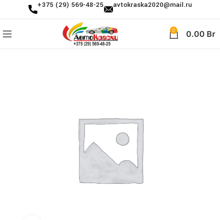
+375 (29) 569-48-25
avtokraska2020@mail.ru
0
0.00
Br