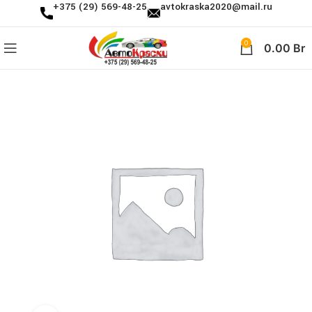
+375 (29) 569-48-25
avtokraska2020@mail.ru
0
0.00
Br